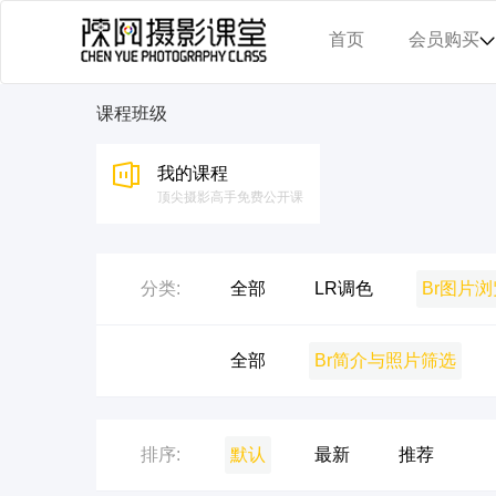
首页
会员购买
课程班级
我的课程
顶尖摄影高手免费公开课
分类:
全部
LR调色
Br图片
二级:
全部
Br简介与照片筛选
排序:
默认
最新
推荐