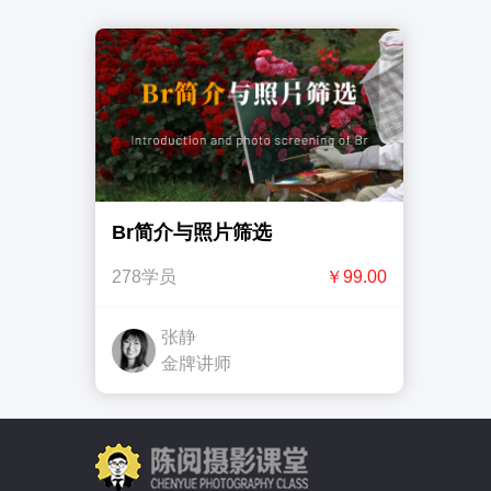
Br简介与照片筛选
278学员
￥99.00
张静
金牌讲师