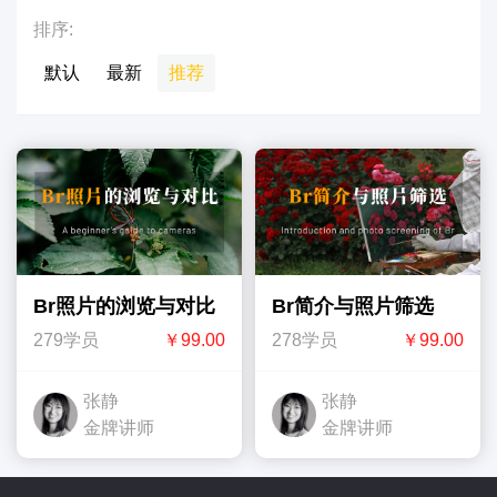
排序:
默认
最新
推荐
Br照片的浏览与对比
Br简介与照片筛选
279学员
￥99.00
278学员
￥99.00
张静
张静
金牌讲师
金牌讲师